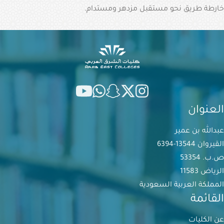
خارطة طريق نحو مستقبل مزدهر ومستدام.
العنوان
عبدالله بن عمير
القيروان 13544-6394
ص.ب. 53354
الرياض 11583
المملكة العربية السعودية
القائمة
عن الكليات