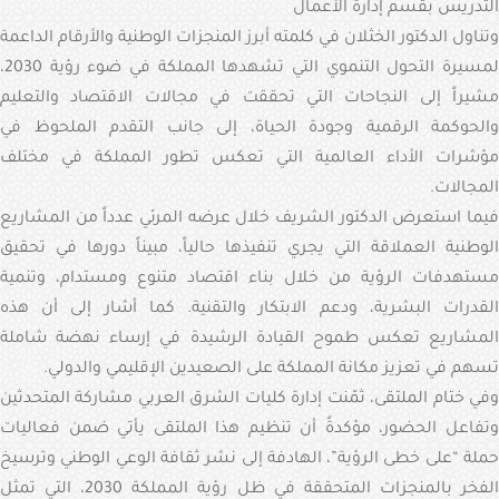
التدريس بقسم إدارة الأعمال
وتناول الدكتور الخثلان في كلمته أبرز المنجزات الوطنية والأرقام الداعمة
لمسيرة التحول التنموي التي تشهدها المملكة في ضوء رؤية 2030،
مشيراً إلى النجاحات التي تحققت في مجالات الاقتصاد والتعليم
والحوكمة الرقمية وجودة الحياة، إلى جانب التقدم الملحوظ في
مؤشرات الأداء العالمية التي تعكس تطور المملكة في مختلف
المجالات.
فيما استعرض الدكتور الشريف خلال عرضه المرئي عدداً من المشاريع
الوطنية العملاقة التي يجري تنفيذها حالياً، مبيناً دورها في تحقيق
مستهدفات الرؤية من خلال بناء اقتصاد متنوع ومستدام، وتنمية
القدرات البشرية، ودعم الابتكار والتقنية. كما أشار إلى أن هذه
المشاريع تعكس طموح القيادة الرشيدة في إرساء نهضة شاملة
تسهم في تعزيز مكانة المملكة على الصعيدين الإقليمي والدولي.
وفي ختام الملتقى، ثمّنت إدارة كليات الشرق العربي مشاركة المتحدثين
وتفاعل الحضور، مؤكدةً أن تنظيم هذا الملتقى يأتي ضمن فعاليات
حملة “على خطى الرؤية”، الهادفة إلى نشر ثقافة الوعي الوطني وترسيخ
الفخر بالمنجزات المتحققة في ظل رؤية المملكة 2030، التي تمثل