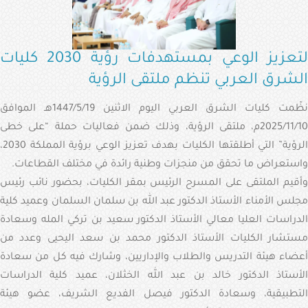
الإلكترونية
البوابة
لتعزيز الوعي بمستهدفات رؤية 2030 كليات
الإعلامية
الشرق العربي تنظم ملتقى الرؤية
تواصل
معنا
نظّمت كليات الشرق العربي اليوم الاثنين 1447/5/19هـ الموافق
2025/11/10م، ملتقى الرؤية، وذلك ضمن فعاليات حملة “على خطى
الرؤية” التي أطلقتها الكليات بهدف تعزيز الوعي برؤية المملكة 2030،
واستعراض ما تحقق من منجزات وطنية رائدة في مختلف القطاعات.
وأقيم الملتقى على المسرح الرئيس بمقر الكليات، بحضور نائب رئيس
مجلس الأمناء الأستاذ الدكتور عبد الله بن سلمان السلمان وعميد كلية
الدراسات العليا معالي الأستاذ الدكتور سعيد بن تركي المله وسعادة
مستشار الكليات الأستاذ الدكتور محمد بن سعد اليحيى وعدد من
أعضاء هيئة التدريس والطلاب والإداريين، وشارك فيه كل من سعادة
الأستاذ الدكتور خالد بن عبد الله الخثلان، عميد كلية الدراسات
التطبيقية، وسعادة الدكتور فيصل الفديع الشريف، عضو هيئة