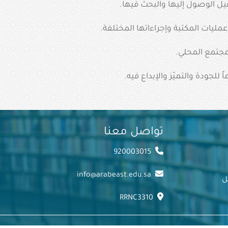
ل الوصول إليها والبحث فيها.
ليات المكتبة وإجراءاتها المختلفة.
مجتمع المحلي.
جودة والتميّز والإبداع فيه.
تواصل معنا
920003015
info@arabeast.edu.sa
ل
RRNC3310