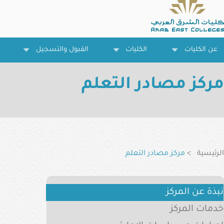
تجاوز
إلى
المحتوى
الرئيسي
عن الكليات
الكليات
القبول والتسجيل
مركز مصادر التعلم
مسار
التنقل
الرئيسية
مركز مصادر التعلم
Learning
نبذة عن المركز
Resources
خدمات المركز