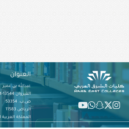
العنوان
عبدالله بن عمير
القيروان 13544-6394
ص.ب. 53354
الرياض 11583
المملكة العربية 