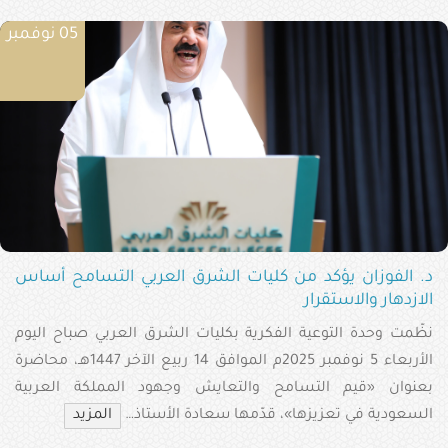
05 نوفمبر
د. الفوزان يؤكد من كليات الشرق العربي التسامح أساس
الازدهار والاستقرار
نظّمت وحدة التوعية الفكرية بكليات الشرق العربي صباح اليوم
الأربعاء 5 نوفمبر 2025م الموافق 14 ربيع الآخر 1447هـ، محاضرة
بعنوان «قيم التسامح والتعايش وجهود المملكة العربية
السعودية في تعزيزها»، قدّمها سعادة الأستاذ…
المزيد