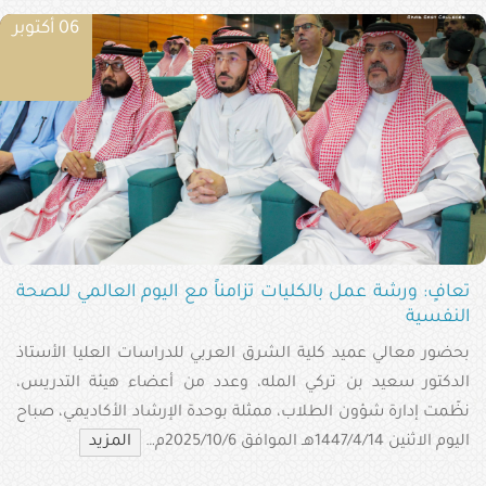
06 أكتوبر
تعافٍ: ورشة عمل بالكليات تزامناً مع اليوم العالمي للصحة
النفسية
بحضور معالي عميد كلية الشرق العربي للدراسات العليا الأستاذ
الدكتور سعيد بن تركي المله، وعدد من أعضاء هيئة التدريس،
نظّمت إدارة شؤون الطلاب، ممثلة بوحدة الإرشاد الأكاديمي، صباح
اليوم الاثنين 1447/4/14هـ الموافق 2025/10/6م…
المزيد