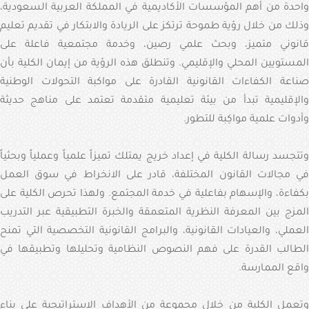
واحدة من أهم المؤسسات الأكاديمية في المملكة العربية السعودية،
وذلك من خلال رؤية طموحة ترتكز على الريادة والابتكار في تقديم تعليم
قانوني متميز، وبحث علمي رصين، وخدمة مجتمعية فاعلة على
المستويين المحلي والإقليمي. وتنطلق هذه الرؤية من إيمان الكلية بأن
صناعة الكفاءات القانونية القادرة على مواكبة التحولات الوطنية
والإقليمية تبدأ من بيئة تعليمية متقدمة تعتمد على مناهج حديثة
وأدوات علمية مواكِبة للتطور.
وتتجسد رسالة الكلية في إعداد خريج يمتلك تميزاً علمياً وعملياً وبحثياً
في مجالات القانون المختلفة، قادر على الانخراط في سوق العمل
بكفاءة، والإسهام بفاعلية في خدمة المجتمع. ولهذا تحرص الكلية على
المزج بين المعرفة النظرية المتعمقة والخبرة التطبيقية عبر التدريب
العملي، والعيادات القانونية، والبرامج القانونية التخصصية التي تمنح
الطالب القدرة على فهم النصوص النظامية وتحليلها وتطبيقها في
واقع الممارسة.
وتعمل الكلية من خلال مجموعة من الأهداف الاستراتيجية على بناء