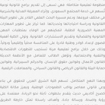
منظومة تعليمية متكاملة؛ فهي تسعى إلى تقديم برامج قانونية نوعية
تُسهم في خدمة المجتمع السعودي، وإثراء المعرفة العدلية والشرعية
في مختلف فروعها، ودعم مسيرة البحث العلمي القادر على تطوير البيئة
القانونية ودراسة احتياجاتها وتحدياتها. كما تركز على تطوير المهارات
المهنية الضرورية للطلبة، لتمكينهم من الوفاء بمتطلبات المهن
القانونية والقضائية وتقديم الاستشارات القانونية. وتولي الكلية أهمية
قصوى لإعداد كوادر وطنية قادرة على المنافسة محلياً وإقليمياً ودولياً،
وذلك من خلال برامج تعليمية مرنة تستجيب للتطورات الاقتصادية
والتقنية والاجتماعية، وتؤهل الطالب للتعامل مع الأنظمة الحديثة
كقانون الأعمال وقوانين حقوق الإنسان، والجرائم السيبرانية، وقوانين
حماية البيئة والقانون الرياضي والقانون السياحي، والمعاملات الرقمية.
وبهذا النهج المتكامل، تسهم كلية الشرق العربي للحقوق في بناء
وعي قانوني معاصر يواكب الطموحات الوطنية، ويعزز مكانة الكلية
كصرح أكاديمي حديث يتقدم بخطوات ثابتة نحو الريادة، معتمدة على
رؤية واضحة، ورسالة جادة، وأهداف راسخة تمثل خارطة الطريق