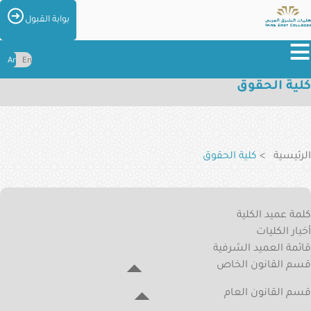
تجاوز
الصور
بوابة القبول
إلى
≡
المحتوى
Ar
En
الرئيسي
كلية الحقوق
عن
الكليات
مسار
التنقل
الكليات
الرئيسية
كلية الحقوق
القبول
والتسجيل
Law
كلمة عميد الكلية
College
المراكز
أخبار الكليات
والإدارات
Menu
قائمة العميد الشرفية
الطلاب
قسم القانون الخاص
والخريجين
قسم القانون العام
الخدمات